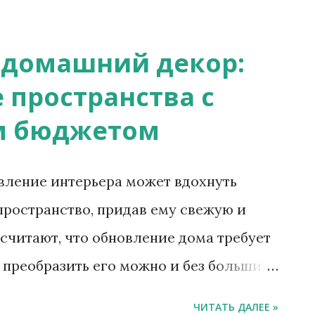
е мы рассмотрим множество креативных
торые помогут вам обновить интерьер.
домашний декор:
приготовьтесь раскрыть своего
 пространства с
Переделанная мебель: вдохните новую
м бюджетом
из самых приятных способов обновить
жизнь старой мебели. Подумайте о том,
вление интерьера может вдохнуть
еревянный комод в модный кухонный
пространство, придав ему свежую и
икварный чемодан в уникальный
считают, что обновление дома требует
зуя воображение и несколько простых
 преобразить его можно и без больших
создать потрясающие акценты,
ие подходы и нестандартный подход, вы
ЧИТАТЬ ДАЛЕЕ »