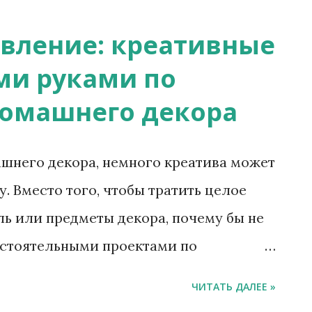
предотвратив ненужные отходы. 1.
овление: креативные
льного образа 1.1 Превращение
ми руками по
икальные предметы Деревянные
омашнего декора
емые как промышленные отходы, можно
ель. Отшлифовав, покрасив и творчески
ашнего декора, немного креатива может
ать уникальные журнальные столики,
 Вместо того, чтобы тратить целое
мпозиции. Апсайклинг деревянных
ль или предметы декора, почему бы не
т немного деревенского очарования
остоятельными проектами по
, но и снизит потребность в новой
воего жилого пространства? Вы не
ЧИТАТЬ ДАЛЕЕ »
 но и добавите индивидуальности