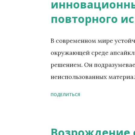
о
инновационны
о
повторного и
б
щ
В современном мире устойч
е
окружающей среде апсайкл
н
решением. Он подразумева
и
неиспользованных материал
я
качественные продукты. Эт
ПОДЕЛИТЬСЯ
за рамки простого повторн
инновационного использова
мебели Одно из самых поп
Возрождение 