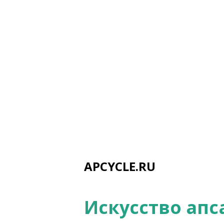
APCYCLE.RU
Искусство апс
С