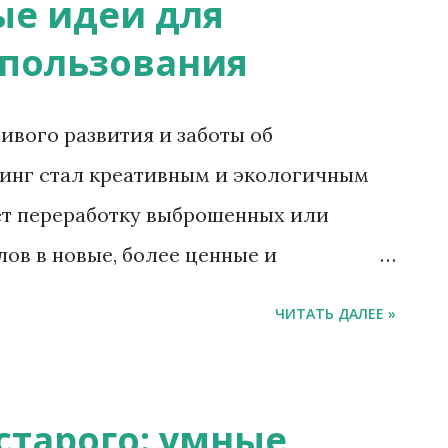
е идеи для
спользования
ивого развития и заботы об
инг стал креативным и экологичным
ет переработку выброшенных или
ов в новые, более ценные и
о форма переработки, которая выходит
ЧИТАТЬ ДАЛЕЕ »
ого использования и продвигает идею
ния предметов. 1. Переосмысление
улярных и интересных направлений
старого: умные